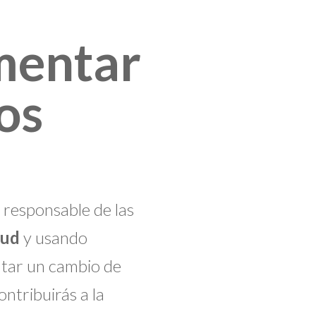
mentar
los
responsable de las
lud
y usando
tar un cambio de
ntribuirás a la