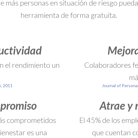
ue más personas en situación de riesgo pueda
herramienta de forma gratuita.
uctividad
Mejora
n el rendimiento un
Colaboradores fel
má
, 2011
Journal of Personal
mpromiso
Atrae y 
más comprometidos
El 45% de los emp
bienestar es una
que cuentan c