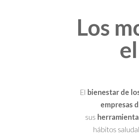
Los m
el
El
bienestar de l
empresas de
sus
herramienta
hábitos saluda