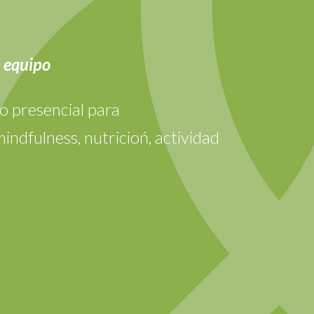
 equipo
o presencial para
ndfulness, nutricioń, actividad