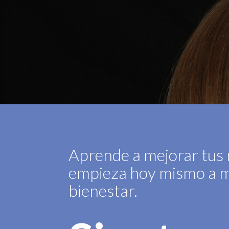
Aprende a mejorar tus 
empieza hoy mismo a m
bienestar.