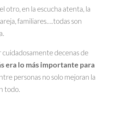
l otro, en la escucha atenta, la
areja, familiares….todas son
a.
igar cuidadosamente decenas de
ás era lo más importante para
entre personas no solo mejoran la
n todo.