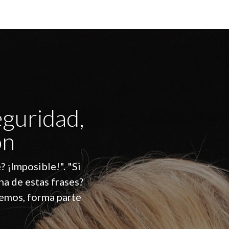
eguridad,
ón
? ¡Imposible!". "Si
na de estas frases?
cemos, forma parte