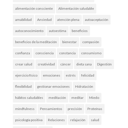
alimentación consciente
Alimentación saludable
amabilidad
Ansiedad
atención plena
autoaceptación
autoconocimiento
autoestima
beneficios
beneficios de la meditación
bienestar
compasión
confianza
consciencia
constancia
consumismo
crear salud
creatividad
cáncer
dieta sana
Digestión
ejercicio físico
emociones
estrés
felicidad
flexibilidad
gestionar emociones
Hidratación
hábitos saludables
meditación
meditar
Miedo
mindfulness
Pensamientos
precisión
Proteínas
psicología positiva
Relaciones
relajación
salud