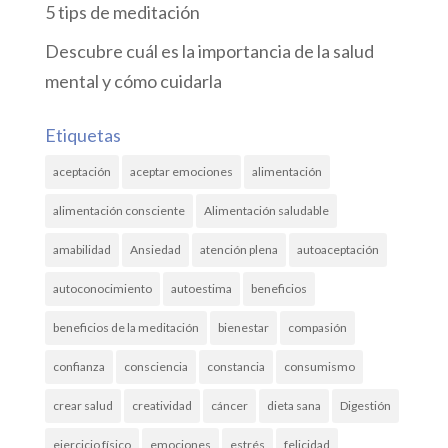
5 tips de meditación
Descubre cuál es la importancia de la salud
mental y cómo cuidarla
Etiquetas
aceptación
aceptar emociones
alimentación
alimentación consciente
Alimentación saludable
amabilidad
Ansiedad
atención plena
autoaceptación
autoconocimiento
autoestima
beneficios
beneficios de la meditación
bienestar
compasión
confianza
consciencia
constancia
consumismo
crear salud
creatividad
cáncer
dieta sana
Digestión
ejercicio físico
emociones
estrés
felicidad