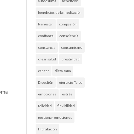
autoestima
beneficios
beneficios de la meditación
bienestar
compasión
confianza
consciencia
constancia
consumismo
crear salud
creatividad
cáncer
dieta sana
Digestión
ejercicio físico
isma
emociones
estrés
felicidad
flexibilidad
gestionar emociones
Hidratación