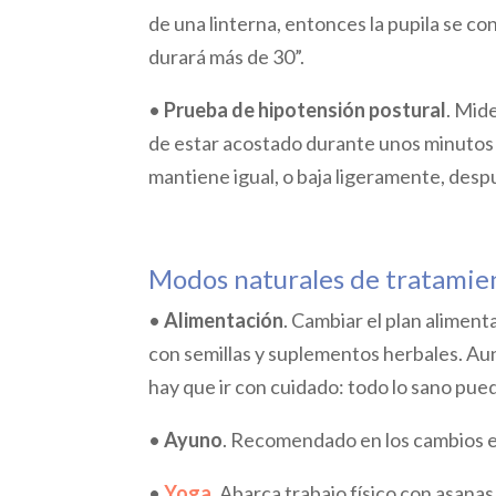
de una linterna, entonces la pupila se con
durará más de 30”.
•
Prueba de hipotensión postural
. Mide
de estar acostado durante unos minutos a 
mantiene igual, o baja ligeramente, desp
Modos naturales de tratamie
•
Alimentación
. Cambiar el plan alimen
con semillas y suplementos herbales. Au
hay que ir con cuidado: todo lo sano pued
•
Ayuno
. Recomendado en los cambios es
•
Yoga
. Abarca trabajo físico con asanas