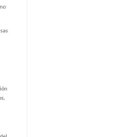
 no
asas
ción
os,
 del