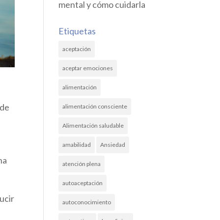
mental y cómo cuidarla
Etiquetas
aceptación
aceptar emociones
alimentación
ede
alimentación consciente
Alimentación saludable
amabilidad
Ansiedad
na
atención plena
autoaceptación
ucir
autoconocimiento