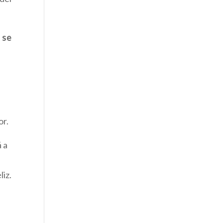
 se
or.
 a
liz.