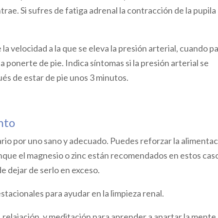
trae. Si sufres de fatiga adrenal la contracción de la pupila
 la velocidad a la que se eleva la presión arterial, cuando p
ponerte de pie. Indica síntomas si la presión arterial se
ués de estar de pie unos 3 minutos.
nto
tario por uno sano y adecuado. Puedes reforzar la alimenta
nque el magnesio o zinc están recomendados en estos cas
e dejar de serlo en exceso.
tacionales para ayudar en la limpieza renal.
, relajación, y meditación para aprender a apartar la mente