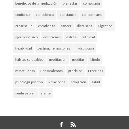
beneficios de la meditación
bienestar
compasión
confianza
consciencia
constancia
consumismo
crear salud
creatividad
cáncer
dieta sana
Digestión
ejercicio físico
emociones
estrés
felicidad
flexibilidad
gestionar emociones
Hidratación
hábitos saludables
meditación
meditar
Miedo
mindfulness
Pensamientos
precisión
Proteínas
psicología positiva
Relaciones
relajación
salud
sentirse bien
siente