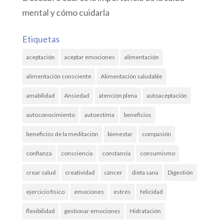
mental y cómo cuidarla
Etiquetas
aceptación
aceptar emociones
alimentación
alimentación consciente
Alimentación saludable
amabilidad
Ansiedad
atención plena
autoaceptación
autoconocimiento
autoestima
beneficios
beneficios de la meditación
bienestar
compasión
confianza
consciencia
constancia
consumismo
crear salud
creatividad
cáncer
dieta sana
Digestión
ejercicio físico
emociones
estrés
felicidad
flexibilidad
gestionar emociones
Hidratación