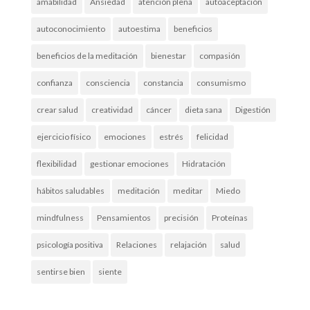
amabilidad
Ansiedad
atención plena
autoaceptación
autoconocimiento
autoestima
beneficios
beneficios de la meditación
bienestar
compasión
confianza
consciencia
constancia
consumismo
crear salud
creatividad
cáncer
dieta sana
Digestión
ejercicio físico
emociones
estrés
felicidad
flexibilidad
gestionar emociones
Hidratación
hábitos saludables
meditación
meditar
Miedo
mindfulness
Pensamientos
precisión
Proteínas
psicología positiva
Relaciones
relajación
salud
sentirse bien
siente