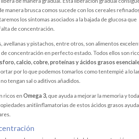
e libera de manera gradual. Esta liberación gradual consigu
 de manera brusca comos sucede con los cereales refinado
taremos los síntomas asociados a la bajada de glucosa que
 falta de concentración.
, avellanas y pistachos, entre otros, son alimentos excele
 de concentración en perfecto estado. Todos ellos son ric
ósforo, calcio, cobre, proteínas y ácidos grasos esencial
portar por lo que podemos tomarlos como tentempié a lo la
 no tengan sal o aditivos añadidos.
n ricos en
Omega 3,
que ayuda a mejorar la memoria y tod
ropiedades anitiinflamatorias de estos ácidos grasos ayuda
ares.
ncentración