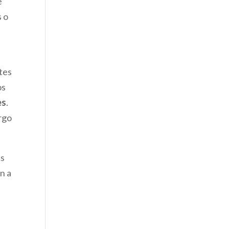
e
s o
ntes
os
es
.
rgo
as
n a