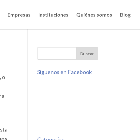
Empresas
Instituciones
Quiénes somos
Blog
Síguenos en Facebook
,
o
s
ra
esta
uos
Categorías