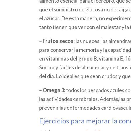
alimento esencial para el cerebro, que s
que el suministro de glucosa no decaiga
el azúcar. De esta manera, no experimen
tanto tienen que ver con el malestar y la
– Frutos secos: l
as nueces, las almendras
para conservar la memoria y la capacidad
en
vitaminas
del grupo B, vitamina E, f
Son muy fáciles de almacenar y de trans
del día. Lo ideal es que sean crudos y que
– Omega 3:
todos los pescados azules so
las actividades cerebrales. Además,las p
prevenir las enfermedades cardíovascul
Ejercicios para mejorar la co