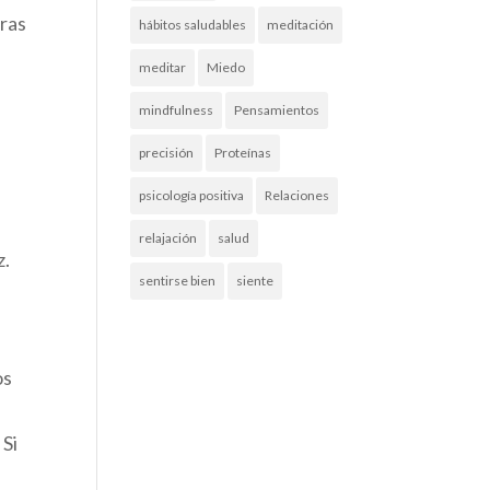
uras
hábitos saludables
meditación
meditar
Miedo
mindfulness
Pensamientos
precisión
Proteínas
psicología positiva
Relaciones
relajación
salud
z.
sentirse bien
siente
os
 Si