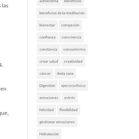
autoestima
beneficios
 las
beneficios de la meditación
bienestar
compasión
confianza
consciencia
constancia
consumismo
crear salud
creatividad
s
,
cáncer
dieta sana
Digestión
ejercicio físico
uen
emociones
estrés
felicidad
flexibilidad
que,
gestionar emociones
Hidratación